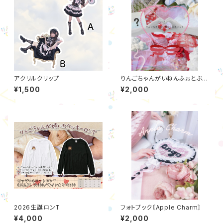
アクリルクリップ
りんごちゃんがいねんふぉとぶっ
く
¥1,500
¥2,000
2026生誕ロンT
フォトブック〘Apple Charm〙
¥4,000
¥2,000